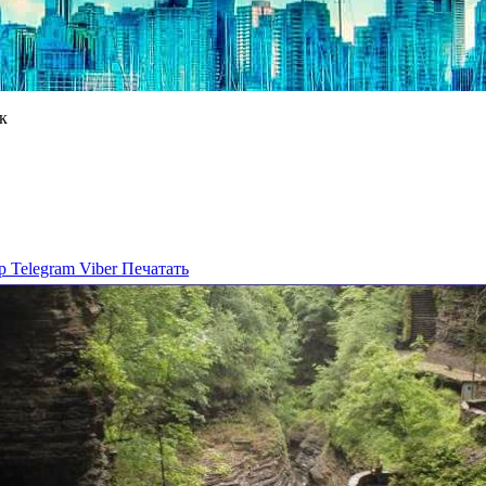
к
p
Telegram
Viber
Печатать