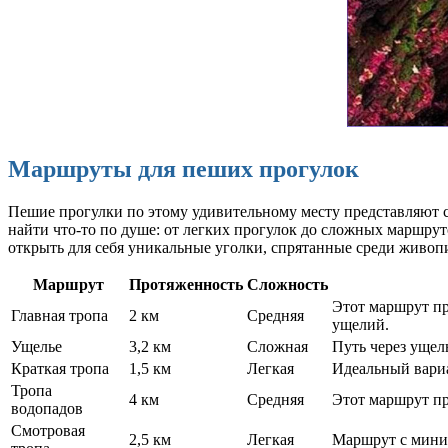
Маршруты для пеших прогулок
Пешие прогулки по этому удивительному месту представляют с
найти что-то по душе: от легких прогулок до сложных маршрут
открыть для себя уникальные уголки, спрятанные среди живоп
Маршрут
Протяженность
Сложность
Этот маршрут пр
Главная тропа
2 км
Средняя
ущелий.
Ущелье
3,2 км
Сложная
Путь через ущел
Краткая тропа
1,5 км
Легкая
Идеальный вариа
Тропа
4 км
Средняя
Этот маршрут пр
водопадов
Смотровая
2,5 км
Легкая
Маршрут с миним