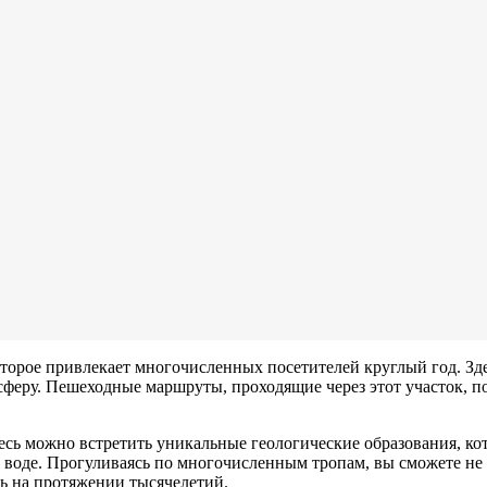
оторое привлекает многочисленных посетителей круглый год. З
феру. Пешеходные маршруты, проходящие через этот участок, п
есь можно встретить уникальные геологические образования, к
и воде. Прогуливаясь по многочисленным тропам, вы сможете не 
ть на протяжении тысячелетий.