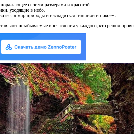
 поражающее своими размерами и красотой.
ки, уходящие в небо.
иться в мир природы и насладиться тишиной и покоем.
авляют незабываемые впечатления у каждого, кто решил провес