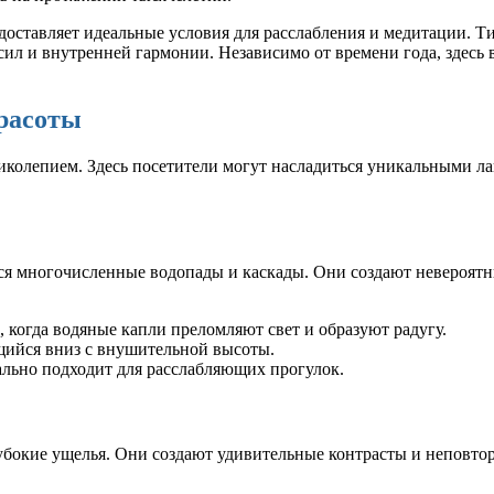
редоставляет идеальные условия для расслабления и медитации.
ил и внутренней гармонии. Независимо от времени года, здесь в
расоты
ликолепием. Здесь посетители могут насладиться уникальными
я многочисленные водопады и каскады. Они создают невероятны
 когда водяные капли преломляют свет и образуют радугу.
ийся вниз с внушительной высоты.
ьно подходит для расслабляющих прогулок.
убокие ущелья. Они создают удивительные контрасты и неповто