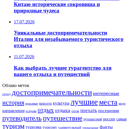
Китаю исторические сокровища и
природные чудеса
17.07.2026
Уникальные достопримечательности
Италии для незабываемого туристического
отдыха
11.07.2026
Как выбрать лучшее турагентство для
вашего отдыха и путешествий
Облако меток
достопримечательности
интересные
город
лучшие
места
история
культура
красота
море
красивые
отдых
отдыха
поехать
посещения
направления
острове
отели
путешествие
путеводитель
самые
россии
путешествий
туризм
факты
туризма
туризму
удивительный
уникальные