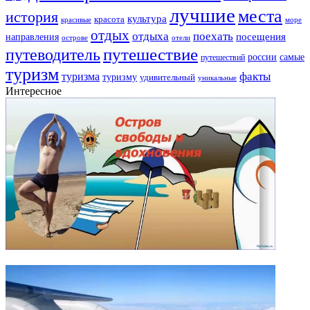
лучшие
места
история
культура
красота
море
красивые
отдых
отдыха
поехать
посещения
направления
острове
отели
путешествие
путеводитель
самые
россии
путешествий
туризм
факты
туризма
туризму
удивительный
уникальные
Интересное