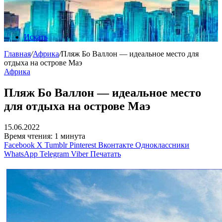
Искать
Главная
/
Африка
/
Пляж Бо Валлон — идеальное место для
отдыха на острове Маэ
Африка
Пляж Бо Валлон — идеальное место
для отдыха на острове Маэ
15.06.2022
Время чтения: 1 минута
Facebook
X
Tumblr
Pinterest
Вконтакте
Одноклассники
WhatsApp
Telegram
Viber
Печатать