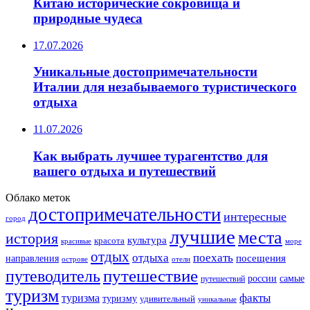
Китаю исторические сокровища и
природные чудеса
17.07.2026
Уникальные достопримечательности
Италии для незабываемого туристического
отдыха
11.07.2026
Как выбрать лучшее турагентство для
вашего отдыха и путешествий
Облако меток
достопримечательности
интересные
город
лучшие
места
история
культура
красота
море
красивые
отдых
отдыха
поехать
посещения
направления
острове
отели
путешествие
путеводитель
самые
россии
путешествий
туризм
факты
туризма
туризму
удивительный
уникальные