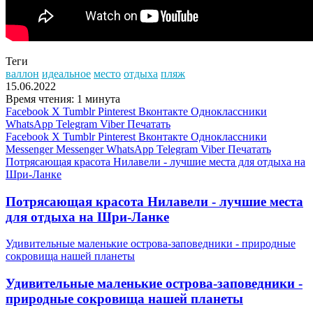
Теги
валлон
идеальное
место
отдыха
пляж
15.06.2022
Время чтения: 1 минута
Facebook
X
Tumblr
Pinterest
Вконтакте
Одноклассники
WhatsApp
Telegram
Viber
Печатать
Facebook
X
Tumblr
Pinterest
Вконтакте
Одноклассники
Messenger
Messenger
WhatsApp
Telegram
Viber
Печатать
Потрясающая красота Нилавели - лучшие места для отдыха на
Шри-Ланке
Потрясающая красота Нилавели - лучшие места
для отдыха на Шри-Ланке
Удивительные маленькие острова-заповедники - природные
сокровища нашей планеты
Удивительные маленькие острова-заповедники -
природные сокровища нашей планеты