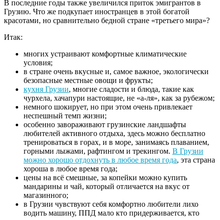
В последние годы также увеличился приток эмигрантов в
Грузию. Что же подкупает иностранцев в этой богатой
красотами, но сравнительно бедной стране «третьего мира»?
Итак:
многих устраивают комфортные климатические
условия;
в стране очень вкусные и, самое важное, экологически
безопасные местные овощи и фрукты;
кухня Грузии
, многие сладости и блюда, такие как
чурхела, хачапури настоящие, не «а-ля», как за рубежом;
немного шокирует, но при этом очень привлекает
неспешный темп жизни;
особенно завораживают грузинские ландшафты
любителей активного отдыха, здесь можно бесплатно
тренироваться в горах, и в море, занимаясь плаванием,
горными лыжами, рафтингом и трекингом.
В Грузии
можно хорошо отдохнуть в любое время года
, эта страна
хороша в любое время года;
цены на всё смешные, за копейки можно купить
мандарины и чай, который отличается на вкус от
магазинного;
в Грузии чувствуют себя комфортно любители лихо
водить машину, ППД мало кто придерживается, кто