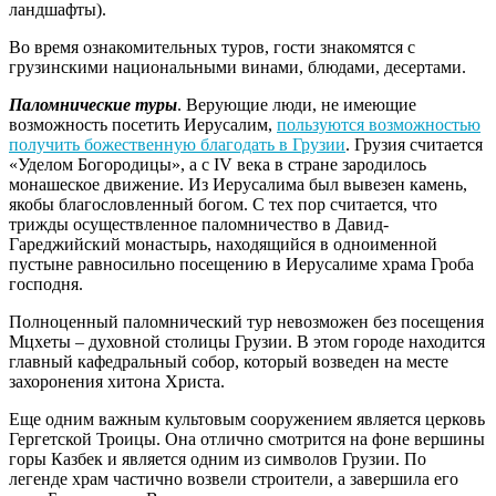
ландшафты).
Во время ознакомительных туров, гости знакомятся с
грузинскими национальными винами, блюдами, десертами.
Паломнические туры
. Верующие люди, не имеющие
возможность посетить Иерусалим,
пользуются возможностью
получить божественную благодать в Грузии
. Грузия считается
«Уделом Богородицы», а с IV века в стране зародилось
монашеское движение. Из Иерусалима был вывезен камень,
якобы благословленный богом. С тех пор считается, что
трижды осуществленное паломничество в Давид-
Гареджийский монастырь, находящийся в одноименной
пустыне равносильно посещению в Иерусалиме храма Гроба
господня.
Полноценный паломнический тур невозможен без посещения
Мцхеты – духовной столицы Грузии. В этом городе находится
главный кафедральный собор, который возведен на месте
захоронения хитона Христа.
Еще одним важным культовым сооружением является церковь
Гергетской Троицы. Она отлично смотрится на фоне вершины
горы Казбек и является одним из символов Грузии. По
легенде храм частично возвели строители, а завершила его