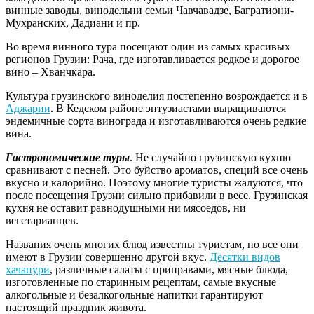
винные заводы, винодельни семьи Чавчавадзе, Багратиони-
Мухранских, Дадиани и пр.
Во время винного тура посещают один из самых красивых
регионов Грузии: Рача, где изготавливается редкое и дорогое
вино – Хванчкара.
Культура грузинского виноделия постепенно возрождается и в
Аджарии
. В Кедском районе энтузиастами выращиваются
эндемичные сорта винограда и изготавливаются очень редкие
вина.
Гастрономические туры
. Не случайно грузинскую кухню
сравнивают с песней. Это буйство ароматов, специй все очень
вкусно и калорийно. Поэтому многие туристы жалуются, что
после посещения Грузии сильно прибавили в весе. Грузинская
кухня не оставит равнодушными ни мясоедов, ни
вегетарианцев.
Названия очень многих блюд известны туристам, но все они
имеют в Грузии совершенно другой вкус.
Десятки видов
хачапури
, различные салаты с приправами, мясные блюда,
изготовленные по старинным рецептам, самые вкусные
алкогольные и безалкогольные напитки гарантируют
настоящий праздник живота.