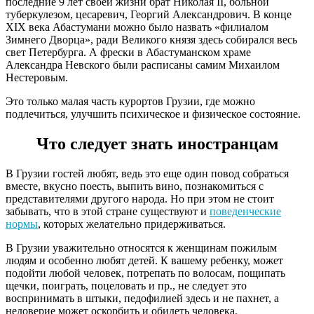
последние 9 лет своей жизни брат Николая II, больной
туберкулезом, цесаревич, Георгий Александрович. В конце
ХIХ века Абастумани можно было назвать «филиалом
Зимнего Дворца», ради Великого князя здесь собирался весь
свет Петербурга. А фрески в Абастуманском храме
Александра Невского были расписаны самим Михаилом
Нестеровым.
Это только малая часть курортов Грузии, где можно
подлечиться, улучшить психическое и физическое состояние.
Что следует знать иностранцам
В Грузии гостей любят, ведь это еще один повод собраться
вместе, вкусно поесть, выпить вино, познакомиться с
представителями другого народа. Но при этом не стоит
забывать, что в этой стране существуют и
поведенческие
нормы
, которых желательно придерживаться.
В Грузии уважительно относятся к женщинам пожилым
людям и особенно любят детей. К вашему ребенку, может
подойти любой человек, потрепать по волосам, пощипать
щечки, поиграть, поцеловать и пр., не следует это
воспринимать в штыки, педофилией здесь и не пахнет, а
недоверие может оскорбить и обидеть человека.