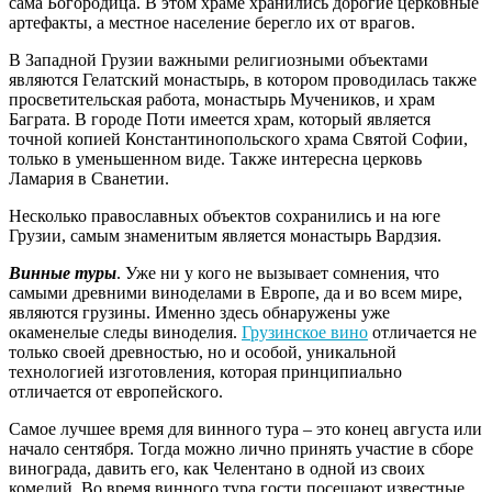
сама Богородица. В этом храме хранились дорогие церковные
артефакты, а местное население берегло их от врагов.
В Западной Грузии важными религиозными объектами
являются Гелатский монастырь, в котором проводилась также
просветительская работа, монастырь Мучеников, и храм
Баграта. В городе Поти имеется храм, который является
точной копией Константинопольского храма Святой Софии,
только в уменьшенном виде. Также интересна церковь
Ламария в Сванетии.
Несколько православных объектов сохранились и на юге
Грузии, самым знаменитым является монастырь Вардзия.
Винные туры
. Уже ни у кого не вызывает сомнения, что
самыми древними виноделами в Европе, да и во всем мире,
являются грузины. Именно здесь обнаружены уже
окаменелые следы виноделия.
Грузинское вино
отличается не
только своей древностью, но и особой, уникальной
технологией изготовления, которая принципиально
отличается от европейского.
Самое лучшее время для винного тура – это конец августа или
начало сентября. Тогда можно лично принять участие в сборе
винограда, давить его, как Челентано в одной из своих
комедий. Во время винного тура гости посещают известные