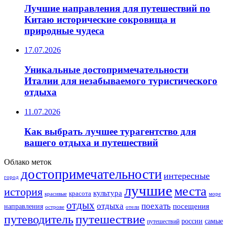
Лучшие направления для путешествий по
Китаю исторические сокровища и
природные чудеса
17.07.2026
Уникальные достопримечательности
Италии для незабываемого туристического
отдыха
11.07.2026
Как выбрать лучшее турагентство для
вашего отдыха и путешествий
Облако меток
достопримечательности
интересные
город
лучшие
места
история
культура
красота
море
красивые
отдых
отдыха
поехать
посещения
направления
острове
отели
путешествие
путеводитель
самые
россии
путешествий