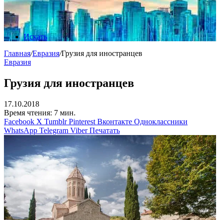
Искать
Главная
/
Евразия
/
Грузия для иностранцев
Евразия
Грузия для иностранцев
17.10.2018
Время чтения: 7 мин.
Facebook
X
Tumblr
Pinterest
Вконтакте
Одноклассники
WhatsApp
Telegram
Viber
Печатать