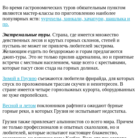
Во время гастрономических туров обязательным пунктом
являются мастер-классы по приготовлению наиболее
популярных яств:
чурчхелы, хинкали, хачапури, шашлыка и
пр.
Экстремальные туры
. Страна, где имеется множество
девственных лесов и крутых горных склонов, степей и
пустынь не может не привлечь любителей экстрима.
Желающим ездить по бездорожью и горам предлагаются
джип-туры. Это не только прилив адреналина, но и приятные
встречи с местным населением, чаще всего с крестьянами,
которые пасут свои стада на горных долинах.
Зимой в Грузию
съезжаются любители фрирайда, для которых
спуск по проложенным трассам скучен и неинтересен. В
стране имеется четыре горнолыжных курорта, оборудованных
не хуже европейских.
Весной и летом
поклонников рафтинга ожидают бурные
горные реки, в которых Грузия не испытывает недостатка.
Грузия также привлекает альпинистов со всего мира. Причем
не только профессионалов и опытных скалолазов, но и
любителей, которые испытают настоящее блаженство,