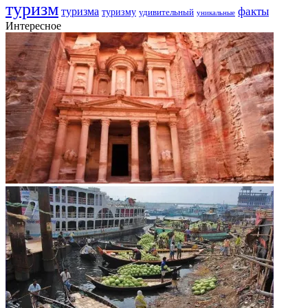
туризм
факты
туризма
туризму
удивительный
уникальные
Интересное