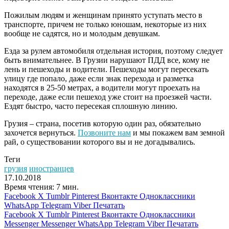
Пожилым людям и женщинам принято уступать место в
транспорте, причем не только юношам, некоторые из них
вообще не садятся, но и молодым девушкам.
Езда за рулем автомобиля отдельная история, поэтому следует
быть внимательнее. В Грузии нарушают ПДД все, кому не
лень и пешеходы и водители. Пешеходы могут пересекать
улицу где попало, даже если знак перехода и разметка
находятся в 25-50 метрах, а водители могут проехать на
переходе, даже если пешеход уже стоит на проезжей части.
Ездят быстро, часто пересекая сплошную линию.
Грузия – страна, посетив которую один раз, обязательно
захочется вернуться.
Позвоните нам
и мы покажем вам земной
рай, о существовании которого вы и не догадывались.
Теги
грузия
иностранцев
17.10.2018
Время чтения: 7 мин.
Facebook
X
Tumblr
Pinterest
Вконтакте
Одноклассники
WhatsApp
Telegram
Viber
Печатать
Facebook
X
Tumblr
Pinterest
Вконтакте
Одноклассники
Messenger
Messenger
WhatsApp
Telegram
Viber
Печатать