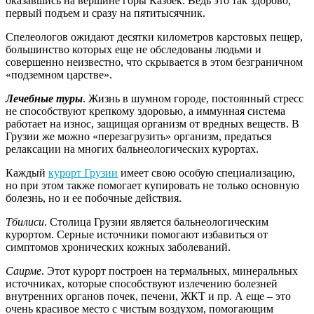
оказавшись на вершине горы Казбек. Ведь это так здорово,
первый подъем и сразу на пятитысячник.
Спелеологов ожидают десятки километров карстовых пещер,
большинство которых еще не обследованы людьми и
совершенно неизвестно, что скрывается в этом безграничном
«подземном царстве».
Лечебные туры
. Жизнь в шумном городе, постоянный стресс
не способствуют крепкому здоровью, а иммунная система
работает на износ, защищая организм от вредных веществ. В
Грузии же можно «перезагрузить» организм, предаться
релаксации на многих бальнеологических курортах.
Каждый
курорт Грузии
имеет свою особую специализацию,
но при этом также помогает купировать не только основную
болезнь, но и ее побочные действия.
Тбилиси
. Столица Грузии является бальнеологическим
курортом. Серные источники помогают избавиться от
симптомов хронических кожных заболеваний.
Саирме
. Этот курорт построен на термальных, минеральных
источниках, которые способствуют излечению болезней
внутренних органов почек, печени, ЖКТ и пр. А еще – это
очень красивое место с чистым воздухом, помогающим