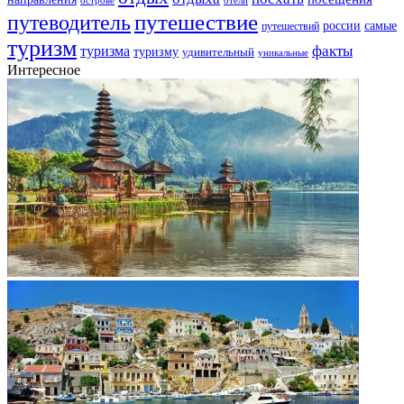
отели
путешествие
путеводитель
самые
россии
путешествий
туризм
факты
туризма
туризму
удивительный
уникальные
Интересное