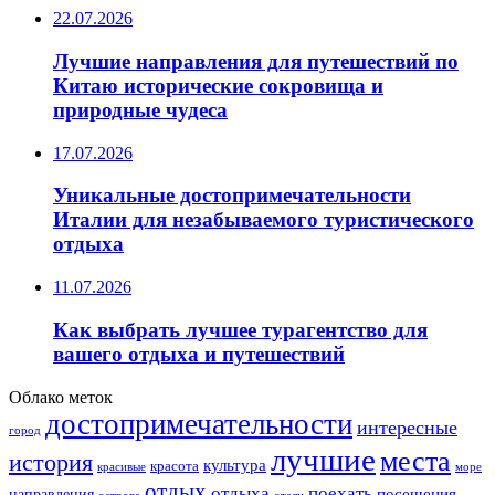
22.07.2026
Лучшие направления для путешествий по
Китаю исторические сокровища и
природные чудеса
17.07.2026
Уникальные достопримечательности
Италии для незабываемого туристического
отдыха
11.07.2026
Как выбрать лучшее турагентство для
вашего отдыха и путешествий
Облако меток
достопримечательности
интересные
город
лучшие
места
история
культура
красота
море
красивые
отдых
отдыха
поехать
посещения
направления
острове