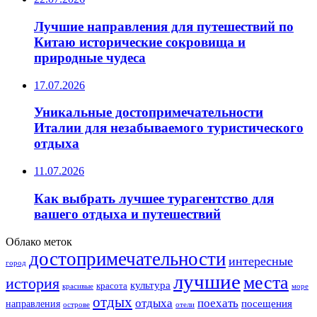
Лучшие направления для путешествий по
Китаю исторические сокровища и
природные чудеса
17.07.2026
Уникальные достопримечательности
Италии для незабываемого туристического
отдыха
11.07.2026
Как выбрать лучшее турагентство для
вашего отдыха и путешествий
Облако меток
достопримечательности
интересные
город
лучшие
места
история
культура
красота
море
красивые
отдых
отдыха
поехать
посещения
направления
острове
отели