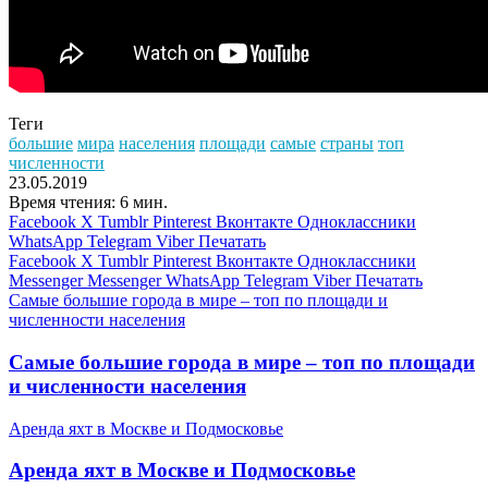
Теги
большие
мира
населения
площади
самые
страны
топ
численности
23.05.2019
Время чтения: 6 мин.
Facebook
X
Tumblr
Pinterest
Вконтакте
Одноклассники
WhatsApp
Telegram
Viber
Печатать
Facebook
X
Tumblr
Pinterest
Вконтакте
Одноклассники
Messenger
Messenger
WhatsApp
Telegram
Viber
Печатать
Самые большие города в мире – топ по площади и
численности населения
Самые большие города в мире – топ по площади
и численности населения
Аренда яхт в Москве и Подмосковье
Аренда яхт в Москве и Подмосковье