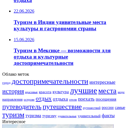
отдыха
22.06.2026
Туризм в Индии удивительные места
культуры и гастрономии страны
15.06.2026
Туризм в Мексике — возможности для
отдыха и культурные
достопримечательности
Облако меток
достопримечательности
интересные
город
лучшие
места
история
культура
красота
море
красивые
отдых
отдыха
поехать
посещения
направления
острове
отели
путешествие
путеводитель
самые
россии
путешествий
туризм
факты
туризма
туризму
удивительный
удивительные
Интересное