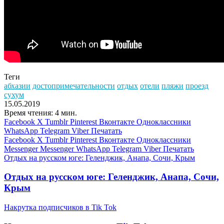
Теги
абхазии
достопримечательности
отдых
отели
пляжи
проезд
сухум
15.05.2019
Время чтения: 4 мин.
Facebook
X
Tumblr
Pinterest
Вконтакте
Одноклассники
WhatsApp
Telegram
Viber
Печатать
Facebook
X
Tumblr
Pinterest
Вконтакте
Одноклассники
Messenger
Messenger
WhatsApp
Telegram
Viber
Печатать
Отдых на русском юге: Геленджик, Анапа, Сочи, Крым
Отдых на русском юге: Геленджик, Анапа, Сочи,
Крым
Накрутка подписчиков в Tik Tok