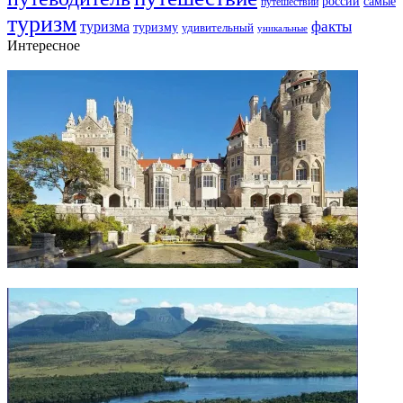
самые
россии
путешествий
туризм
факты
туризма
туризму
удивительный
уникальные
Интересное