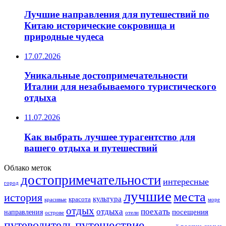
Лучшие направления для путешествий по
Китаю исторические сокровища и
природные чудеса
17.07.2026
Уникальные достопримечательности
Италии для незабываемого туристического
отдыха
11.07.2026
Как выбрать лучшее турагентство для
вашего отдыха и путешествий
Облако меток
достопримечательности
интересные
город
лучшие
места
история
культура
красота
море
красивые
отдых
отдыха
поехать
посещения
направления
острове
отели
путешествие
путеводитель