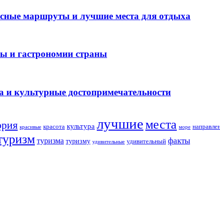
есные маршруты и лучшие места для отдыха
ры и гастрономии страны
а и культурные достопримечательности
лучшие
места
ория
культура
красота
направле
море
красивые
туризм
факты
туризма
туризму
удивительный
удивительные