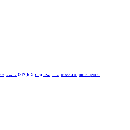
отдых
отдыха
поехать
посещения
ния
острове
отели