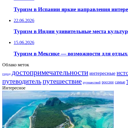
Туризм в Испании яркие направления интер
22.06.2026
Туризм в Индии удивительные места культу
15.06.2026
Туризм в Мексике — возможности для отдых
Облако меток
достопримечательности
ист
интересные
город
путешествие
путеводитель
самые
россии
путешествий
Интересное