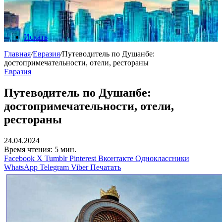
Искать
Главная
/
Евразия
/
Путеводитель по Душанбе:
достопримечательности, отели, рестораны
Евразия
Путеводитель по Душанбе:
достопримечательности, отели,
рестораны
24.04.2024
Время чтения: 5 мин.
Facebook
X
Tumblr
Pinterest
Вконтакте
Одноклассники
WhatsApp
Telegram
Viber
Печатать