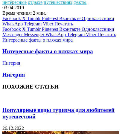
интересные
отдыхе
путешествиях
факты
03.04.2019
Время чтения: 2 мин.
Facebook
X
Tumblr
Pinterest
Вконтакте
Одноклассники
WhatsApp
Telegram
Viber
Печатать
Facebook
X
Tumblr
Pinterest
Вконтакте
Одноклассники
Messenger
Messenger
WhatsApp
Telegram
Viber
Печатать
Интересные факты о пляжах мира
Интересные факты о пляжах мира
Нигерия
Нигерия
ПОХОЖИЕ СТАТЬИ
Популярные виды туризма для любителей
путешествий
26.12.2022