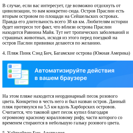
В случае, если вас интересует, где возможно отдохнуть от
цивилизации, то вам конкретно сюда. Остров Праслин есть
вторым островом по площади на Сейшельских островах.
Правда его длительность всего 38 кв км. Любителям истории
будет интересн тот факт, что вблизи острова Праслин
находится Равнина Майя. Тут нет тропических заболеваний и
страшных животных, исходя из этого перед поездкой на
остров Паслин прививки делаются по желанию.
4. Пляж Пинк Сэнд Бич, Багамские острова (Южная Америка)
На этом пляже находится неординарный песок розового
цвета. Конкретно в честь него и был назван остров. Данный
пляж протянулся на 5,5 км вдоль Харборских островов.
Считается, что таковой цвет песок купил благодаря
огромному красному коралловому рифу, части которого со
временем стираются в небольшую гальку розового цвета.
5. Уайтхейвен Бич, Австралия