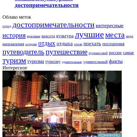
достопримечательности
Облако меток
достопримечательности
интересные
город
лучшие
места
история
культура
красота
море
красивые
отдых
отдыха
поехать
посещения
направления
острове
отели
путешествие
путеводитель
самые
россии
путешествий
туризм
факты
туризма
туризму
удивительный
удивительные
Интересное