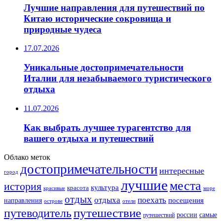
Лучшие направления для путешествий по
Китаю исторические сокровища и
природные чудеса
17.07.2026
Уникальные достопримечательности
Италии для незабываемого туристического
отдыха
11.07.2026
Как выбрать лучшее турагентство для
вашего отдыха и путешествий
Облако меток
достопримечательности
интересные
город
лучшие
места
история
культура
красота
море
красивые
отдых
отдыха
поехать
посещения
направления
острове
отели
путешествие
путеводитель
самые
россии
путешествий