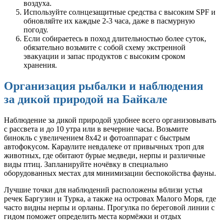
воздуха.
Используйте солнцезащитные средства с высоким SPF и
обновляйте их каждые 2-3 часа, даже в пасмурную
погоду.
Если собираетесь в поход длительностью более суток,
обязательно возьмите с собой схему экстренной
эвакуации и запас продуктов с высоким сроком
хранения.
Организация рыбалки и наблюдения
за дикой природой на Байкале
Наблюдение за дикой природой удобнее всего организовывать
с рассвета и до 10 утра или в вечерние часы. Возьмите
бинокль с увеличением 8х42 и фотоаппарат с быстрым
автофокусом. Караулите невдалеке от привычных троп для
животных, где обитают бурые медведи, нерпы и различные
виды птиц. Запланируйте ночёвку в специально
оборудованных местах для минимизации беспокойства фауны.
Лучшие точки для наблюдений расположены вблизи устья
речек Баргузин и Турка, а также на островах Малого Моря, где
часто видны нерпы и орланы. Прогулка по береговой линии с
гидом поможет определить места кормёжки и отдых