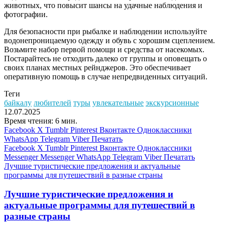
животных, что повысит шансы на удачные наблюдения и
фотографии.
Для безопасности при рыбалке и наблюдении используйте
водонепроницаемую одежду и обувь с хорошим сцеплением.
Возьмите набор первой помощи и средства от насекомых.
Постарайтесь не отходить далеко от группы и оповещать о
своих планах местных рейнджеров. Это обеспечивает
оперативную помощь в случае непредвиденных ситуаций.
Теги
байкалу
любителей
туры
увлекательные
экскурсионные
12.07.2025
Время чтения: 6 мин.
Facebook
X
Tumblr
Pinterest
Вконтакте
Одноклассники
WhatsApp
Telegram
Viber
Печатать
Facebook
X
Tumblr
Pinterest
Вконтакте
Одноклассники
Messenger
Messenger
WhatsApp
Telegram
Viber
Печатать
Лучшие туристические предложения и актуальные
программы для путешествий в разные страны
Лучшие туристические предложения и
актуальные программы для путешествий в
разные страны