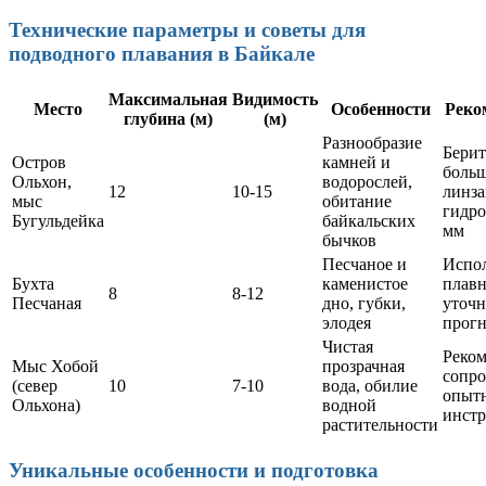
Технические параметры и советы для
подводного плавания в Байкале
Максимальная
Видимость
Место
Особенности
Реко
глубина (м)
(м)
Разнообразие
Берит
Остров
камней и
боль
Ольхон,
водорослей,
12
10-15
линза
мыс
обитание
гидро
Бугульдейка
байкальских
мм
бычков
Песчаное и
Испол
Бухта
каменистое
плавн
8
8-12
Песчаная
дно, губки,
уточн
элодея
прогн
Чистая
Реком
Мыс Хобой
прозрачная
сопр
(север
10
7-10
вода, обилие
опыт
Ольхона)
водной
инстр
растительности
Уникальные особенности и подготовка