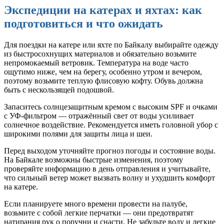
Экспедиции на катерах и яхтах: как
подготовиться и что ожидать
Для поездки на катере или яхте по Байкалу выбирайте одежду
из быстросохнущих материалов и обязательно возьмите
непромокаемый ветровик. Температура на воде часто
ощутимо ниже, чем на берегу, особенно утром и вечером,
поэтому возьмите теплую флисовую кофту. Обувь должна
быть с нескользящей подошвой.
Запаситесь солнцезащитным кремом с высоким SPF и очками
с УФ-фильтром — отражённый свет от воды усиливает
солнечное воздействие. Рекомендуется иметь головной убор с
широкими полями для защиты лица и шеи.
Перед выходом уточняйте прогноз погоды и состояние воды.
На Байкале возможны быстрые изменения, поэтому
проверяйте информацию в день отправления и учитывайте,
что сильный ветер может вызвать волну и ухудшить комфорт
на катере.
Если планируете много времени провести на палубе,
возьмите с собой легкие перчатки — они предотвратят
натирания рук о поручни и снасти. Не забудьте воду и легкие