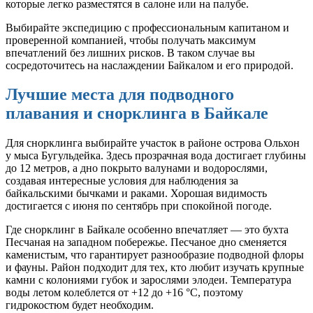
которые легко разместятся в салоне или на палубе.
Выбирайте экспедицию с профессиональным капитаном и
проверенной компанией, чтобы получать максимум
впечатлений без лишних рисков. В таком случае вы
сосредоточитесь на наслаждении Байкалом и его природой.
Лучшие места для подводного
плавания и снорклинга в Байкале
Для снорклинга выбирайте участок в районе острова Ольхон
у мыса Бугульдейка. Здесь прозрачная вода достигает глубины
до 12 метров, а дно покрыто валунами и водорослями,
создавая интересные условия для наблюдения за
байкальскими бычками и раками. Хорошая видимость
достигается с июня по сентябрь при спокойной погоде.
Где снорклинг в Байкале особенно впечатляет — это бухта
Песчаная на западном побережье. Песчаное дно сменяется
каменистым, что гарантирует разнообразие подводной флоры
и фауны. Район подходит для тех, кто любит изучать крупные
камни с колониями губок и зарослями элодеи. Температура
воды летом колеблется от +12 до +16 °C, поэтому
гидрокостюм будет необходим.