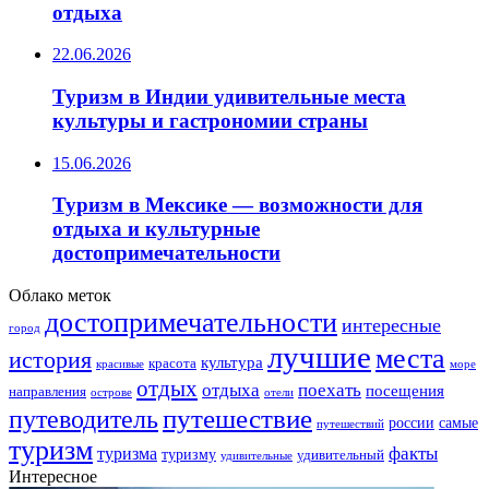
отдыха
22.06.2026
Туризм в Индии удивительные места
культуры и гастрономии страны
15.06.2026
Туризм в Мексике — возможности для
отдыха и культурные
достопримечательности
Облако меток
достопримечательности
интересные
город
лучшие
места
история
культура
красота
море
красивые
отдых
отдыха
поехать
посещения
направления
острове
отели
путешествие
путеводитель
самые
россии
путешествий
туризм
факты
туризма
туризму
удивительный
удивительные
Интересное