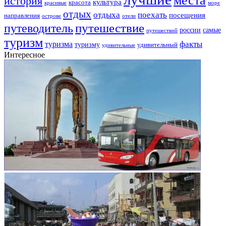
история
культура
красота
море
красивые
отдых
отдыха
поехать
посещения
направления
острове
отели
путешествие
путеводитель
самые
россии
путешествий
туризм
факты
туризма
туризму
удивительный
удивительные
Интересное