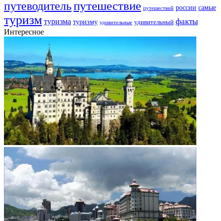
путешествие
путеводитель
самые
россии
путешествий
туризм
факты
туризма
туризму
удивительный
удивительные
Интересное