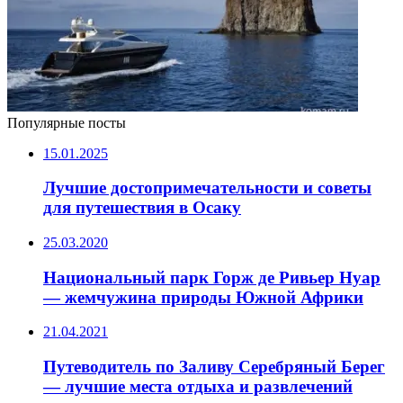
Популярные посты
15.01.2025
Лучшие достопримечательности и советы
для путешествия в Осаку
25.03.2020
Национальный парк Горж де Ривьер Нуар
— жемчужина природы Южной Африки
21.04.2021
Путеводитель по Заливу Серебряный Берег
— лучшие места отдыха и развлечений