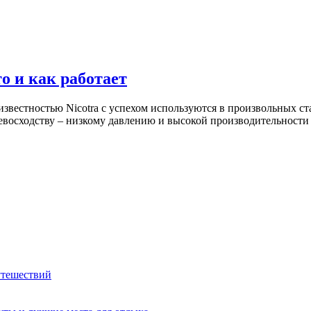
о и как работает
звестностью Nicotra с успехом используются в произвольных с
евосходству – низкому давлению и высокой производительности
утешествий