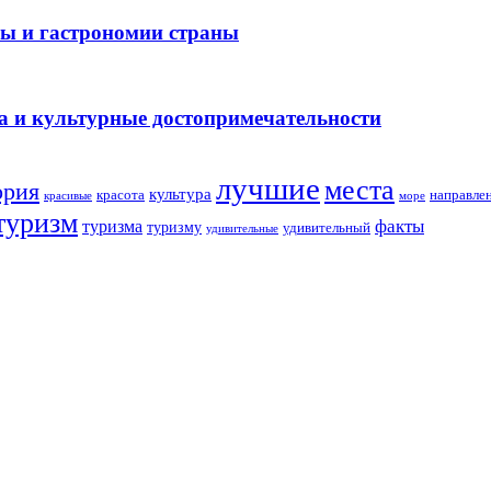
ры и гастрономии страны
а и культурные достопримечательности
лучшие
места
ория
культура
красота
направле
море
красивые
туризм
факты
туризма
туризму
удивительный
удивительные