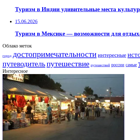
Туризм в Индии удивительные места культу
15.06.2026
Туризм в Мексике — возможности для отдых
Облако меток
достопримечательности
ист
интересные
город
путешествие
путеводитель
самые
россии
путешествий
Интересное