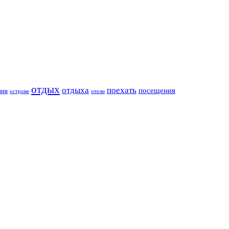
отдых
отдыха
поехать
посещения
ния
острове
отели