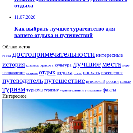
отдыха
11.07.2026
Как выбрать лучшее турагентство для
вашего отдыха и путешествий
Облако меток
достопримечательности
интересные
город
лучшие
места
история
культура
красота
море
красивые
отдых
отдыха
поехать
посещения
направления
острове
отели
путешествие
путеводитель
самые
россии
путешествий
туризм
факты
туризма
туризму
удивительный
уникальные
Интересное