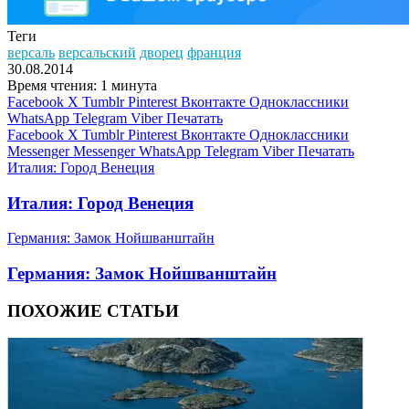
Теги
версаль
версальский
дворец
франция
30.08.2014
Время чтения: 1 минута
Facebook
X
Tumblr
Pinterest
Вконтакте
Одноклассники
WhatsApp
Telegram
Viber
Печатать
Facebook
X
Tumblr
Pinterest
Вконтакте
Одноклассники
Messenger
Messenger
WhatsApp
Telegram
Viber
Печатать
Италия: Город Венеция
Италия: Город Венеция
Германия: Замок Нойшванштайн
Германия: Замок Нойшванштайн
ПОХОЖИЕ СТАТЬИ