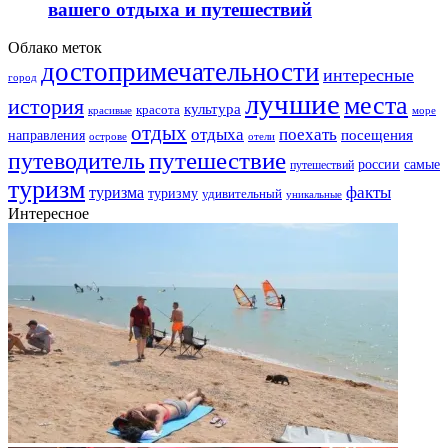
вашего отдыха и путешествий
Облако меток
достопримечательности
интересные
город
лучшие
места
история
культура
красота
море
красивые
отдых
отдыха
поехать
посещения
направления
острове
отели
путешествие
путеводитель
самые
россии
путешествий
туризм
факты
туризма
туризму
удивительный
уникальные
Интересное