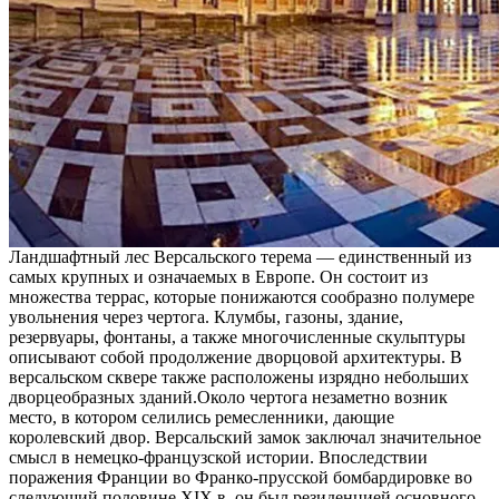
Ландшафтный лес Версальского терема — единственный из
самых крупных и означаемых в Европе. Он состоит из
множества террас, которые понижаются сообразно полумере
увольнения через чертога. Клумбы, газоны, здание,
резервуары, фонтаны, а также многочисленные скульптуры
описывают собой продолжение дворцовой архитектуры. В
версальском сквере также расположены изрядно небольших
дворцеобразных зданий.Около чертога незаметно возник
место, в котором селились ремесленники, дающие
королевский двор. Версальский замок заключал значительное
смысл в немецко-французской истории. Впоследствии
поражения Франции во Франко-прусской бомбардировке во
следующий половине XIX в. он был резиденцией основного