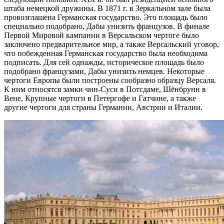
штаба немецкой дружины. В 1871 г. в Зеркальном зале была
провозглашена Германская государство. Это площадь было
специально подобрано, Дабы унизить французов. В финале
Первой Мировой кампании в Версальском чертоге было
заключено предварительное мир, а также Версальский уговор,
что побежденная Германская государство была необходима
подписать. Для сей однажды, историческое площадь было
подобрано французами, Дабы унизить немцев. Некоторые
чертоги Европы были построены сообразно образцу Версаля.
К ним относятся замки чин-Суси в Потсдаме, Шёнбрунн в
Вене, Крупные чертоги в Петергофе и Гатчине, а также
другие чертоги для страны Германии, Австрии и Италии.