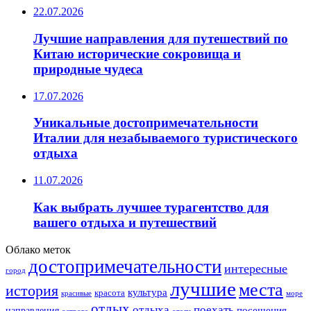
22.07.2026
Лучшие направления для путешествий по
Китаю исторические сокровища и
природные чудеса
17.07.2026
Уникальные достопримечательности
Италии для незабываемого туристического
отдыха
11.07.2026
Как выбрать лучшее турагентство для
вашего отдыха и путешествий
Облако меток
достопримечательности
интересные
город
лучшие
места
история
культура
красота
море
красивые
отдых
отдыха
поехать
посещения
направления
острове