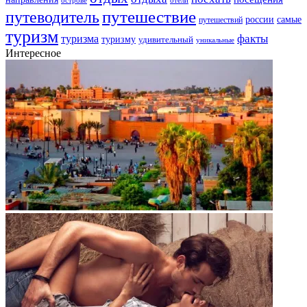
отели
путешествие
путеводитель
самые
россии
путешествий
туризм
факты
туризма
туризму
удивительный
уникальные
Интересное