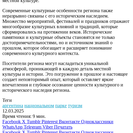
местной культуре.
Современные культурные особенности региона также
неразрывно связаны с его историческим наследием.
Множество мероприятий, фестивалей и праздников отражают
многообразие культурных влияний и традиций, которые
сформировались на протяжении веков. Исторические
памятники и культурные объекты становятся не только
достопримечательностями, но и источником знаний о
прошлом, которое обогащает и расширяет понимание
современного культурного контекста.
Посетители региона могут насладиться уникальной
атмосферой, проникающей в каждую деталь местной
культуры и истории. Это погружение в прошлое и настоящее
создает неповторимый опыт, который оставляет яркие
впечатления и глубокое осознание ценности культурного и
исторического наследия региона.
Теги
аргентина
национальном
парке
туризм
12.03.2025
Время чтения: 9 мин.
Facebook
X
Tumblr
Pinterest
Вконтакте
Одноклассники
WhatsApp
Telegram
Viber
Печатать
Facebook
X
Tumblr
Pinterest
Вконтакте
Одноклассники