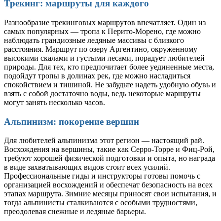
Трекинг: маршруты для каждого
Разнообразие трекинговых маршрутов впечатляет. Один из
самых популярных — тропа к Перито-Морено, где можно
наблюдать грандиозные ледяные массивы с близкого
расстояния. Маршрут по озеру Аргентино, окруженному
высокими скалами и густыми лесами, порадует любителей
природы. Для тех, кто предпочитает более уединенные места,
подойдут тропы в долинах рек, где можно насладиться
спокойствием и тишиной. Не забудьте надеть удобную обувь и
взять с собой достаточно воды, ведь некоторые маршруты
могут занять несколько часов.
Альпинизм: покорение вершин
Для любителей альпинизма этот регион — настоящий рай.
Восхождения на вершины, такие как Серро-Торре и Фиц-Рой,
требуют хорошей физической подготовки и опыта, но награда
в виде захватывающих видов стоит всех усилий.
Профессиональные гиды и инструкторы готовы помочь с
организацией восхождений и обеспечат безопасность на всех
этапах маршрута. Зимние месяцы приносят свои испытания, и
тогда альпинисты сталкиваются с особыми трудностями,
преодолевая снежные и ледяные барьеры.