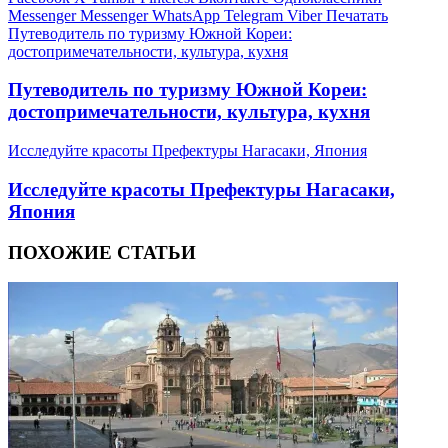
Messenger
Messenger
WhatsApp
Telegram
Viber
Печатать
Путеводитель по туризму Южной Кореи:
достопримечательности, культура, кухня
Путеводитель по туризму Южной Кореи:
достопримечательности, культура, кухня
Исследуйте красоты Префектуры Нагасаки, Япония
Исследуйте красоты Префектуры Нагасаки,
Япония
ПОХОЖИЕ СТАТЬИ