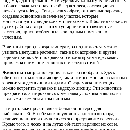
видами, адаптированными к суровому климату. В низменных
и более влажных зонах преобладают леса, состоящие из
нотофагуса и lenga. Эти деревья образуют плотные заросли,
создавая живописные зеленые участки, которые
контрастируют с ледниковыми пейзажами. В более высоких и
сухих районах встречаются кустарники и травянистые
растения, приспособленные к холодным и ветреным
условиям.
В летний период, когда температура поднимается, можно
увидеть цветущие растения, такие как астридеи и другие
горные цветы. Они покрывают склоны яркими красками,
привлекая внимание туристов и исследователей.
Животный мир
заповедника также разнообразен. Здесь
обитают как млекопитающие, так и птицы, многие из которых
являются эндемичными видами. Среди млекопитающих
можно встретить гуанако и андскую лисицу. Эти животные
прекрасно адаптировались к местным условиям и являются
важными элементами экосистемы.
Птицы также представляют большой интерес для
наблюдателей. В небе можно увидеть андского кондора,
величественного и символического представителя региона.
Кроме того, в лесах и на лугах обитают карликовые совы,
магеллановы дятлы и различные виды колибри, которые