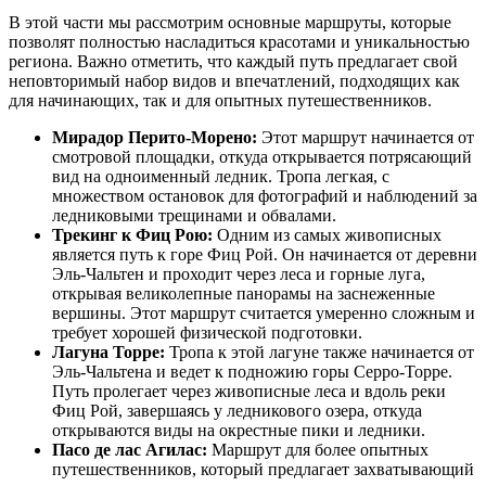
В этой части мы рассмотрим основные маршруты, которые
позволят полностью насладиться красотами и уникальностью
региона. Важно отметить, что каждый путь предлагает свой
неповторимый набор видов и впечатлений, подходящих как
для начинающих, так и для опытных путешественников.
Мирадор Перито-Морено:
Этот маршрут начинается от
смотровой площадки, откуда открывается потрясающий
вид на одноименный ледник. Тропа легкая, с
множеством остановок для фотографий и наблюдений за
ледниковыми трещинами и обвалами.
Трекинг к Фиц Рою:
Одним из самых живописных
является путь к горе Фиц Рой. Он начинается от деревни
Эль-Чальтен и проходит через леса и горные луга,
открывая великолепные панорамы на заснеженные
вершины. Этот маршрут считается умеренно сложным и
требует хорошей физической подготовки.
Лагуна Торре:
Тропа к этой лагуне также начинается от
Эль-Чальтена и ведет к подножию горы Серро-Торре.
Путь пролегает через живописные леса и вдоль реки
Фиц Рой, завершаясь у ледникового озера, откуда
открываются виды на окрестные пики и ледники.
Пасо де лас Агилас:
Маршрут для более опытных
путешественников, который предлагает захватывающий