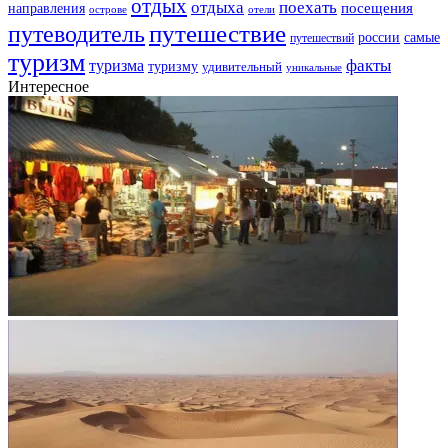
отдых
отдыха
поехать
посещения
направления
острове
отели
путешествие
путеводитель
самые
россии
путешествий
туризм
факты
туризма
туризму
удивительный
уникальные
Интересное