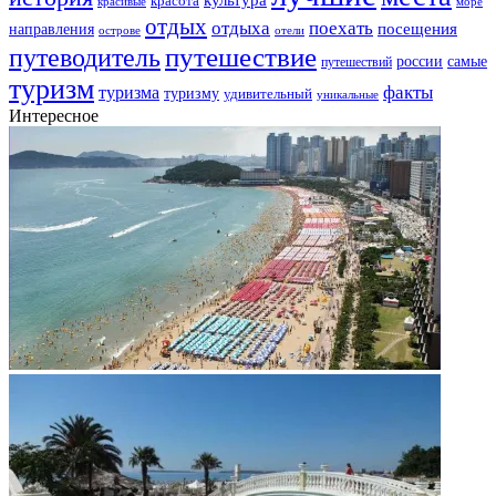
красота
море
красивые
отдых
отдыха
поехать
посещения
направления
острове
отели
путешествие
путеводитель
самые
россии
путешествий
туризм
факты
туризма
туризму
удивительный
уникальные
Интересное