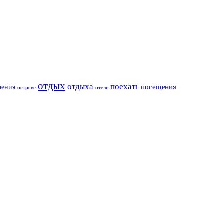
отдых
отдыха
поехать
посещения
ления
острове
отели