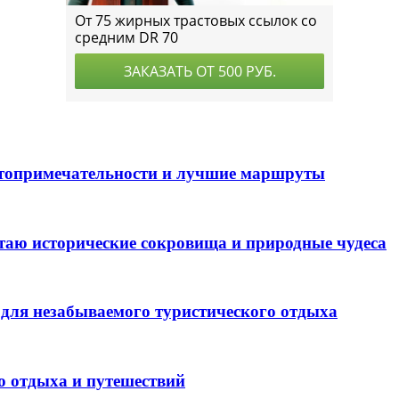
стопримечательности и лучшие маршруты
таю исторические сокровища и природные чудеса
для незабываемого туристического отдыха
о отдыха и путешествий