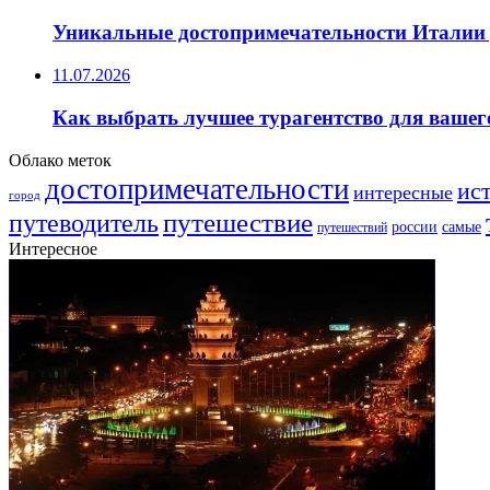
Уникальные достопримечательности Италии 
11.07.2026
Как выбрать лучшее турагентство для вашег
Облако меток
достопримечательности
ис
интересные
город
путешествие
путеводитель
самые
россии
путешествий
Интересное