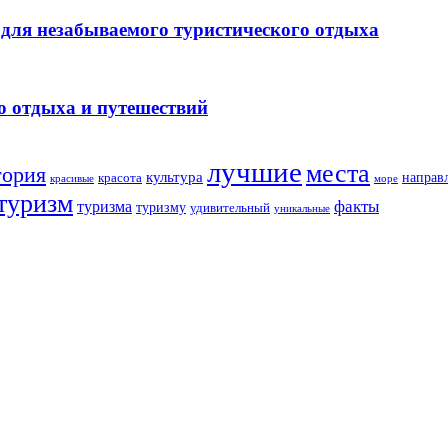
для незабываемого туристического отдыха
о отдыха и путешествий
лучшие
места
тория
культура
направ
красота
море
красивые
туризм
факты
туризма
туризму
удивительный
уникальные