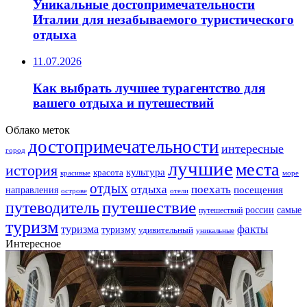
Уникальные достопримечательности
Италии для незабываемого туристического
отдыха
11.07.2026
Как выбрать лучшее турагентство для
вашего отдыха и путешествий
Облако меток
достопримечательности
интересные
город
лучшие
места
история
культура
красота
море
красивые
отдых
отдыха
поехать
посещения
направления
острове
отели
путешествие
путеводитель
самые
россии
путешествий
туризм
факты
туризма
туризму
удивительный
уникальные
Интересное