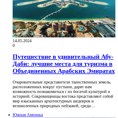
14.05.2024
0
Путешествие в удивительный Абу-
Даби: лучшие места для туризма в
Объединенных Арабских Эмиратах
Очаровательные представители таинственных земель,
расположенных вокруг пустыни, дарят нам
возможность познакомиться с их богатой культурой и
историей. Сокровищницы востока представляют собой
мир изысканных архитектурных шедевров и
великолепных природных пейзажей, среди…
Южная Америка