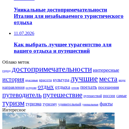
Уникальные достопримечательности
Италии для незабываемого туристического
отдыха
11.07.2026
Как выбрать лучшее турагентство для
вашего отдыха и путешествий
Облако меток
достопримечательности
интересные
город
лучшие
места
история
культура
красота
море
красивые
отдых
отдыха
поехать
посещения
направления
острове
отели
путешествие
путеводитель
самые
россии
путешествий
туризм
факты
туризма
туризму
удивительный
уникальные
Интересное