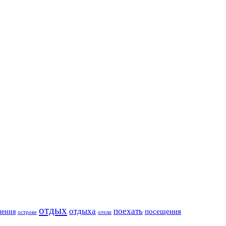
отдых
отдыха
поехать
посещения
ления
острове
отели