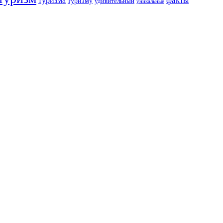
факты
туризма
туризму
удивительный
уникальные