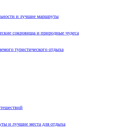
льности и лучшие маршруты
еские сокровища и природные чудеса
аемого туристического отдыха
утешествий
ты и лучшие места для отдыха