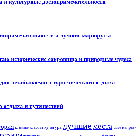
а и культурные достопримечательности
стопримечательности и лучшие маршруты
таю исторические сокровища и природные чудеса
для незабываемого туристического отдыха
о отдыха и путешествий
лучшие
места
тория
культура
направ
красота
море
красивые
туризм