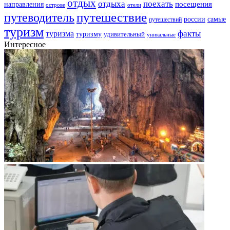
отдых
отдыха
поехать
посещения
направления
острове
отели
путешествие
путеводитель
самые
россии
путешествий
туризм
факты
туризма
туризму
удивительный
уникальные
Интересное