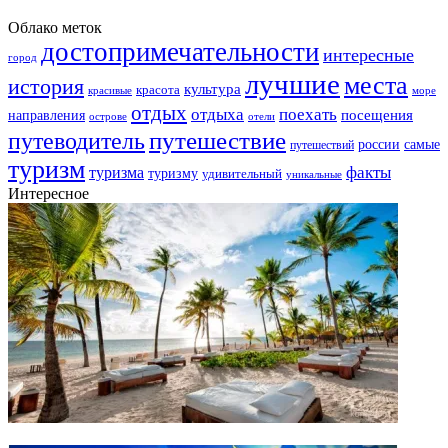
Облако меток
достопримечательности
интересные
город
лучшие
места
история
культура
красота
море
красивые
отдых
отдыха
поехать
посещения
направления
острове
отели
путешествие
путеводитель
самые
россии
путешествий
туризм
факты
туризма
туризму
удивительный
уникальные
Интересное