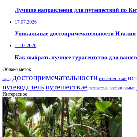
Лучшие направления для путешествий по Ки
17.07.2026
Уникальные достопримечательности Италии 
11.07.2026
Как выбрать лучшее турагентство для вашег
Облако меток
достопримечательности
ис
интересные
город
путешествие
путеводитель
самые
россии
путешествий
Интересное