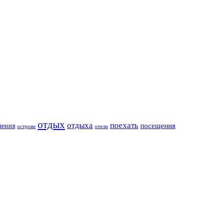
отдых
отдыха
поехать
посещения
ления
острове
отели