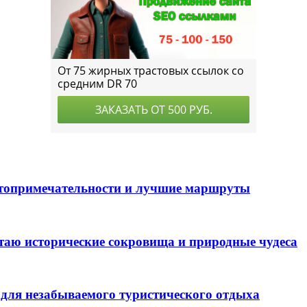
стопримечательности и лучшие маршруты
таю исторические сокровища и природные чудеса
для незабываемого туристического отдыха