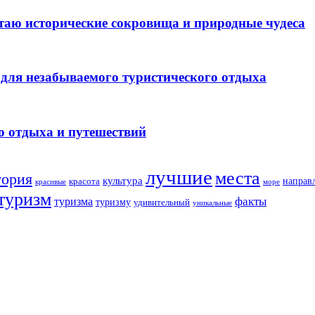
таю исторические сокровища и природные чудеса
для незабываемого туристического отдыха
о отдыха и путешествий
лучшие
места
тория
культура
направ
красота
море
красивые
туризм
факты
туризма
туризму
удивительный
уникальные