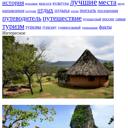
лучшие
места
история
культура
красота
море
красивые
отдых
отдыха
поехать
посещения
направления
острове
отели
путешествие
путеводитель
самые
россии
путешествий
туризм
факты
туризма
туризму
удивительный
уникальные
Интересное