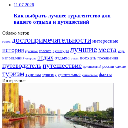
11.07.2026
Как выбрать лучшее турагентство для
вашего отдыха и путешествий
Облако меток
достопримечательности
интересные
город
лучшие
места
история
культура
красота
море
красивые
отдых
отдыха
поехать
посещения
направления
острове
отели
путешествие
путеводитель
самые
россии
путешествий
туризм
факты
туризма
туризму
удивительный
уникальные
Интересное