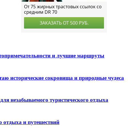
стопримечательности и лучшие маршруты
таю исторические сокровища и природные чудеса
для незабываемого туристического отдыха
о отдыха и путешествий